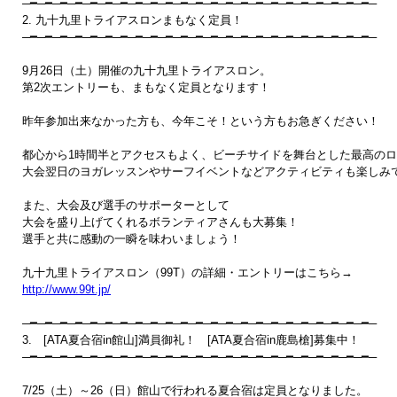
─━─━─━─━─━─━─━─━─━─━─━─━─━─━─━─━─━─━─━─━─━─━─━─

2. 九十九里トライアスロンまもなく定員！

─━─━─━─━─━─━─━─━─━─━─━─━─━─━─━─━─━─━─━─━─━─━─━─ 

9月26日（土）開催の九十九里トライアスロン。

第2次エントリーも、まもなく定員となります！

昨年参加出来なかった方も、今年こそ！という方もお急ぎください！

都心から1時間半とアクセスもよく、ビーチサイドを舞台とした最高のロ
大会翌日のヨガレッスンやサーフイベントなどアクティビティも楽しみで
また、大会及び選手のサポーターとして

大会を盛り上げてくれるボランティアさんも大募集！

選手と共に感動の一瞬を味わいましょう！

http://www.99t.jp/
─━─━─━─━─━─━─━─━─━─━─━─━─━─━─━─━─━─━─━─━─━─━─━─

3.　[ATA夏合宿in館山]満員御礼！　[ATA夏合宿in鹿島槍]募集中！

─━─━─━─━─━─━─━─━─━─━─━─━─━─━─━─━─━─━─━─━─━─━─━─ 

7/25（土）～26（日）館山で行われる夏合宿は定員となりました。
