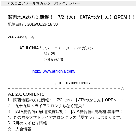
アスロニアメールマガジン バックナンバー
関西地区の方に朗報！ 7/2（木）【ATAつかしん】OPEN！！ v
配信日時：2015/06/26 19:30
○oo○oo○o。.o。...........................................

　　　ATHLONIA / アスロニア・メールマガジン　

　　　　　　　　    Vol.281

　　　　　　 　　　2015 /6/26

http://www.athlonia.com/
.......................................。o.。o○oo○oo○oo○

△＝＝＝＝＝＝＝＝＝＝＝＝＝＝＝＝＝＝＝＝＝＝＝＝＝＝＝＝△

Vol. 281 CONTENTS  

1.  関西地区の方に朗報！　7/2（木）【ATAつかしん】OPEN！！

2.　九十九里トライアスロンまもなく定員！

3.　[ATA夏合宿in館山]満員御礼！　[ATA夏合宿in鹿島槍]募集中！

4.  丸の内朝大学トライアスロンクラス『夏学期』はじまります。

5.  7月のスイゼミ情報　

☆　大会情報
