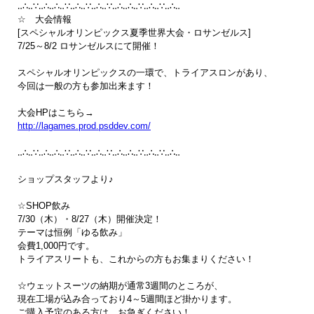
‥∴‥∵‥∴‥∴‥∵‥∴‥∵‥∴‥∵‥∴‥∴‥∵‥∴‥∵‥∴‥

☆　大会情報

[スペシャルオリンピックス夏季世界大会・ロサンゼルス]

7/25～8/2 ロサンゼルスにて開催！

スペシャルオリンピックスの一環で、トライアスロンがあり、

今回は一般の方も参加出来ます！

http://lagames.prod.psddev.com/
‥∴‥∵‥∴‥∴‥∵‥∴‥∵‥∴‥∵‥∴‥∴‥∵‥∴‥∵‥∴‥

ショップスタッフより♪　

☆SHOP飲み

7/30（木）・8/27（木）開催決定！

テーマは恒例「ゆる飲み」

会費1,000円です。

トライアスリートも、これからの方もお集まりください！

☆ウェットスーツの納期が通常3週間のところが、

現在工場が込み合っており4～5週間ほど掛かります。

ご購入予定のある方は、お急ぎください！
