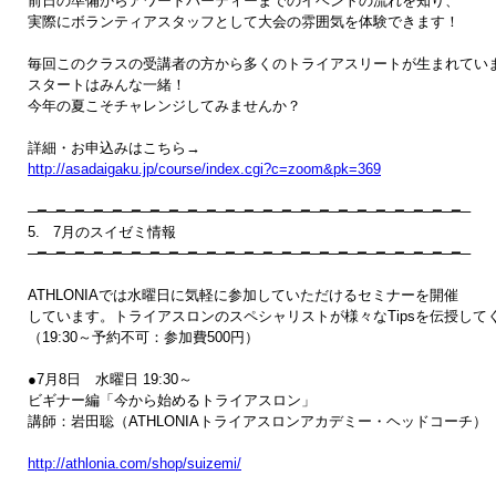
前日の準備からアワードパーティーまでのイベントの流れを知り、

実際にボランティアスタッフとして大会の雰囲気を体験できます！

毎回このクラスの受講者の方から多くのトライアスリートが生まれていま
スタートはみんな一緒！

今年の夏こそチャレンジしてみませんか？

http://asadaigaku.jp/course/index.cgi?c=zoom&pk=369
─━─━─━─━─━─━─━─━─━─━─━─━─━─━─━─━─━─━─━─━─━─━─━─

5.   7月のスイゼミ情報　

─━─━─━─━─━─━─━─━─━─━─━─━─━─━─━─━─━─━─━─━─━─━─━─ 

ATHLONIAでは水曜日に気軽に参加していただけるセミナーを開催

しています。トライアスロンのスペシャリストが様々なTipsを伝授してく
（19:30～予約不可：参加費500円）

●7月8日　水曜日 19:30～　

ビギナー編「今から始めるトライアスロン」

講師：岩田聡（ATHLONIAトライアスロンアカデミー・ヘッドコーチ）

http://athlonia.com/shop/suizemi/