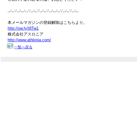
‥∴‥∵‥∴‥∴‥∵‥∴‥∵‥∴‥∵‥∴‥∴‥∵‥∴‥∵‥∴‥

http://ow.ly/t8Tw1
http://www.athlonia.com/
一覧へ戻る