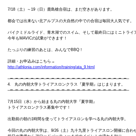
7/18（土）～19（日）鹿島槍合宿は、まだ空きがあります。

都会では出来ない北アルプスの大自然の中での合宿は毎回大人気です。

バイクミドルライド、青木湖でのスイム、そして最終日にはミニトライア
今年もMAVICの試乗ができます！

たっぷりの練習のあとは、みんなでBBQ！

http://athlonia.com/information/training/ata_9.html
─━─━─━─━─━─━─━─━─━─━─━─━─━─━─━─━─━─━─━─━─━─━─━─

4.   丸の内朝大学トライアスロンクラス『夏学期』はじまります。　

─━─━─━─━─━─━─━─━─━─━─━─━─━─━─━─━─━─━─━─━─━─━─━─ 

7月15日（水）から始まる丸の内朝大学『夏学期』

トライアスロンクラス募集中です！

出勤前の朝の1時間を使ってトライアスロンを学べる丸の内朝大学。

今回の丸の内朝大学は、9/26（土）九十九里トライアスロン開催に合わせ