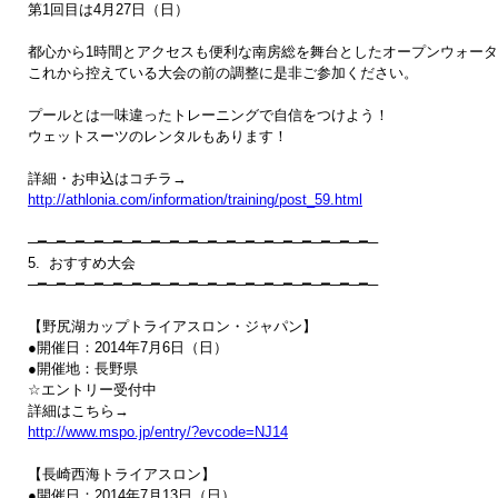
第1回目は4月27日（日）

都心から1時間とアクセスも便利な南房総を舞台としたオープンウォータ
これから控えている大会の前の調整に是非ご参加ください。

プールとは一味違ったトレーニングで自信をつけよう！

ウェットスーツのレンタルもあります！

http://athlonia.com/information/training/post_59.html
─━─━─━─━─━─━─━─━─━─━─━─━─━─━─━─━─━─━─

5.  おすすめ大会

─━─━─━─━─━─━─━─━─━─━─━─━─━─━─━─━─━─━─

【野尻湖カップトライアスロン・ジャパン】

●開催日：2014年7月6日（日）

●開催地：長野県

☆エントリー受付中

http://www.mspo.jp/entry/?evcode=NJ14
【長崎西海トライアスロン】

●開催日：2014年7月13日（日）
