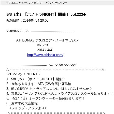
アスロニアメールマガジン バックナンバー
5/8（木）【ホノトラNIGHT】開催！ vol.223◆
配信日時：2014/04/04 20:00
○oo○oo○o。.o。...........................................

　　　ATHLONIA / アスロニア・メールマガジン　

　　　　　　　　    Vol.223

　　　　　　 　　　2014 / 4/4

http://www.athlonia.com/
.......................................。o.。o○oo○oo○oo○

△＝＝＝＝＝＝＝＝＝＝＝＝＝＝＝＝＝＝＝＝＝＝＝＝＝＝＝＝△

Vol. 223のCONTENTS

1.  5/8（木）【ホノトラNIGHT】開催！ 

2.  今年もやります！ATA [GW合宿]in鹿島槍    

3.  朝の1時間からトライアスロンに挑戦してみませんか？

4.  東急スポーツオアシスあべの店トライアスロンスクール始まります！

5.　4/27（日）オープンウォーター受付始まります！

6.  おすすめ大会情報 

　♪ショップスタッフより♪　

 △＝＝＝＝＝＝＝＝＝＝＝＝＝＝＝＝＝＝＝＝＝＝＝＝＝＝＝＝△
