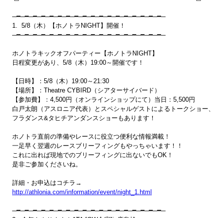
─━─━─━─━─━─━─━─━─━─━─━─━─━─━─━─━─━─━─  

1.  5/8（木）【ホノトラNIGHT】開催！         

─━─━─━─━─━─━─━─━─━─━─━─━─━─━─━─━─━─━─   

ホノトラキックオフパーティー【ホノトラNIGHT】

日程変更があり、5/8（木）19:00～開催です！

【日時】：5/8（木）19:00～21:30

【場所】：Theatre CYBIRD（シアターサイバード）

【参加費】：4,500円（オンラインショップにて）当日：5,500円

白戸太朗（アスロニア代表）とスペシャルゲストによるトークショー、

フラダンス&タヒチアンダンスショーもあります！

ホノトラ直前の準備やレースに役立つ便利な情報満載！

一足早く翌週のレースブリーフィングもやっちゃいます！！

これに出れば現地でのブリーフィングに出ないでもOK！

是非ご参加くださいね。

http://athlonia.com/information/event/night_1.html
─━─━─━─━─━─━─━─━─━─━─━─━─━─━─━─━─━─━─
