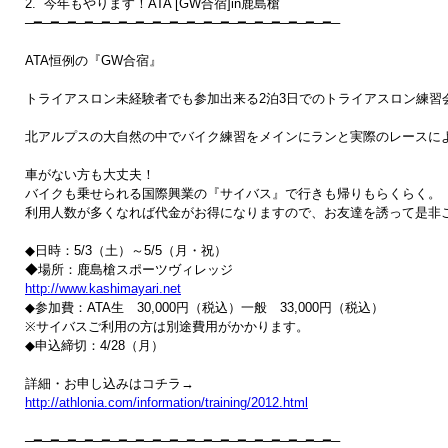
2.  今年もやります！ATA [GW合宿]in鹿島槍

─━─━─━─━─━─━─━─━─━─━─━─━─━─━─━─━─━─━─ 

ATA恒例の『GW合宿』 

トライアスロン未経験者でも参加出来る2泊3日でのトライアスロン練習会
北アルプスの大自然の中でバイク練習をメインにランと実際のレースによ
車がない方も大丈夫！

バイクも乗せられる国際興業の『サイバス』で行きも帰りもらくらく。（最
利用人数が多くなれば代金がお得になりますので、お友達を誘って是非ご
◆日時：5/3（土）～5/5（月・祝）

http://www.kashimayari.net

◆参加費：ATA生　30,000円（税込）一般　33,000円（税込）

※サイバスご利用の方は別途費用がかかります。

◆申込締切：4/28（月）

http://athlonia.com/information/training/2012.html
─━─━─━─━─━─━─━─━─━─━─━─━─━─━─━─━─━─━─
