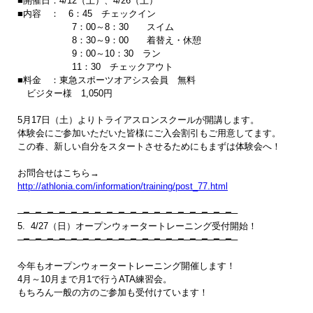
■開催日：4/12（土）、4/26（土）　 

■内容　：　6：45　チェックイン 

　　　　　　7：00～8：30　　スイム 

　　　　　　8：30～9：00　　着替え・休憩 

　　　　　　9：00～10：30　ラン 

　　　　　　11：30　チェックアウト 

■料金　：東急スポーツオアシス会員　無料　

　ビジター様　1,050円 

5月17日（土）よりトライアスロンスクールが開講します。

体験会にご参加いただいた皆様にご入会割引もご用意してます。

この春、新しい自分をスタートさせるためにもまずは体験会へ！

http://athlonia.com/information/training/post_77.html
─━─━─━─━─━─━─━─━─━─━─━─━─━─━─━─━─━─━─

5.  4/27（日）オープンウォータートレーニング受付開始！

─━─━─━─━─━─━─━─━─━─━─━─━─━─━─━─━─━─━─ 

今年もオープンウォータートレーニング開催します！

4月～10月まで月1で行うATA練習会。

もちろん一般の方のご参加も受付けています！
