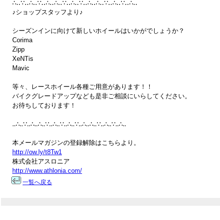
∴‥∵‥∴‥∵‥∴‥∴‥∵‥∴‥∵‥∴‥∴‥∵‥∴‥∵‥∴‥

♪ショップスタッフより♪　

シーズンインに向けて新しいホイールはいかがでしょうか？

Corima

Zipp

XeNTis

Mavic

等々、レースホイール各種ご用意があります！！

バイクグレードアップなども是非ご相談にいらしてください。

お待ちしております！

‥∴‥∵‥∴‥∴‥∵‥∴‥∵‥∴‥∵‥∴‥∴‥∵‥∴‥∵‥∴‥

http://ow.ly/t8Tw1
http://www.athlonia.com/
一覧へ戻る