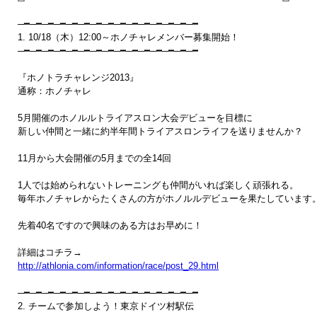
─━─━─━─━─━─━─━─━─━─━─━─━─━─━─━ 

1. 10/18（木）12:00～ホノチャレメンバー募集開始！

─━─━─━─━─━─━─━─━─━─━─━─━─━─━─━

『ホノトラチャレンジ2013』

通称：ホノチャレ

5月開催のホノルルトライアスロン大会デビューを目標に

新しい仲間と一緒に約半年間トライアスロンライフを送りませんか？

11月から大会開催の5月までの全14回

1人では始められないトレーニングも仲間がいれば楽しく頑張れる。

毎年ホノチャレからたくさんの方がホノルルデビューを果たしています。
先着40名ですので興味のある方はお早めに！

http://athlonia.com/information/race/post_29.html
─━─━─━─━─━─━─━─━─━─━─━─━─━─━─━ 

2. チームで参加しよう！東京ドイツ村駅伝
