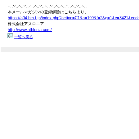
∴‥∵‥∴‥∵‥∴‥∴‥∵‥∴‥∵‥∴‥∴‥∵‥∴‥∵‥∴‥

https://a04.hm-f.jp/index.php?action=C1&a=199&f=2&g=1&c=3421&cod
http://www.athlonia.com/
一覧へ戻る