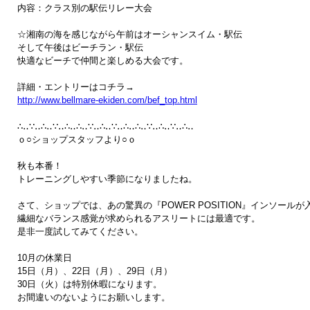
内容：クラス別の駅伝リレー大会

☆湘南の海を感じながら午前はオーシャンスイム・駅伝

そして午後はビーチラン・駅伝

快適なビーチで仲間と楽しめる大会です。

http://www.bellmare-ekiden.com/bef_top.html
∴‥∵‥∴‥∵‥∴‥∴‥∵‥∴‥∵‥∴‥∴‥∵‥∴‥∵‥∴‥

ｏ○ショップスタッフより○ｏ

秋も本番！

トレーニングしやすい季節になりましたね。

さて、ショップでは、あの驚異の『POWER POSITION』インソールが
繊細なバランス感覚が求められるアスリートには最適です。

是非一度試してみてください。

10月の休業日

15日（月）、22日（月）、29日（月）

30日（火）は特別休暇になります。

お間違いのないようにお願いします。
