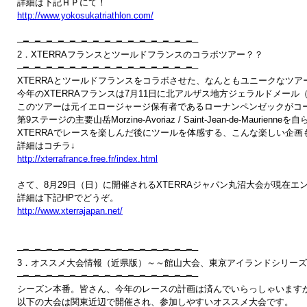
http://www.yokosukatriathlon.com/
─━─━─━─━─━─━─━─━─━─━─━─━─━─━─━─

2．XTERRAフランスとツールドフランスのコラボツアー？？

─━─━─━─━─━─━─━─━─━─━─━─━─━─━─━─

XTERRAとツールドフランスをコラボさせた、なんともユニークなツア
今年のXTERRAフランスは7月11日に北アルザス地方ジェラルドメール（
このツアーは元イエロージャージ保有者であるローナンペンゼックがコ
第9ステージの主要山岳Morzine-Avoriaz / Saint-Jean-de-Mau
XTERRAでレースを楽しんだ後にツールを体感する、こんな楽しい企画
http://xterrafrance.free.fr/index.html
さて、8月29日（日）に開催されるXTERRAジャパン丸沼大会が現在
http://www.xterrajapan.net/
─━─━─━─━─━─━─━─━─━─━─━─━─━─━─━─

3．オススメ大会情報（近県版）～～館山大会、東京アイランドシリーズ

─━─━─━─━─━─━─━─━─━─━─━─━─━─━─━─

シーズン本番。皆さん、今年のレースの計画は済んでいらっしゃいますか
以下の大会は関東近辺で開催され、参加しやすいオススメ大会です。
