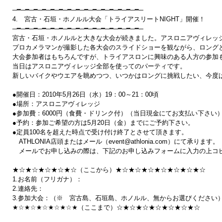
─━─━─━─━─━─━─━─━─━─━─━─━─━─━─━─

4.　宮古・石垣・ホノルル大会「トライアスリートNIGHT」開催！

─━─━─━─━─━─━─━─━─━─━─━─━─━─━─━─

宮古・石垣・ホノルルと大きな大会が続きました。アスロニアヴィレッジ
プロカメラマンが撮影した各大会のスライドショーを観ながら、ロング
大会参加者はもちろんですが、トライアスロンに興味のある人方の参加も
当日はアスロニアヴィレッジ全部を使ってのパーティです。

新しいバイクやウエアを眺めつつ、いつかはロングに挑戦したい、今度
●開催日：2010年5月26日（水）19：00～21：00頃

●場所：アスロニアヴィレッジ

●参加費：6000円（食費・ドリンク付）（当日現金にてお支払い下さい）
●予約：参加ご希望の方は5月20日（金）までにご予約下さい。

●定員100名を超えた時点で受け付け終了とさせて頂きます。

　ATHLONIA店頭またはメール（event@athlonia.com）にて承ります。

　メールでお申し込みの際は、下記のお申し込みフォームに入力の上コピ
★☆★☆★☆★☆★☆（ここから）★☆★☆★☆★☆★☆★☆★☆

1.お名前（フリガナ）：

2.連絡先：

3.参加大会：（※　宮古島、石垣島、ホノルル、無からお選びください）
★☆★☆★☆★☆★☆★（ここまで）☆★☆★☆★☆★☆★☆★☆
