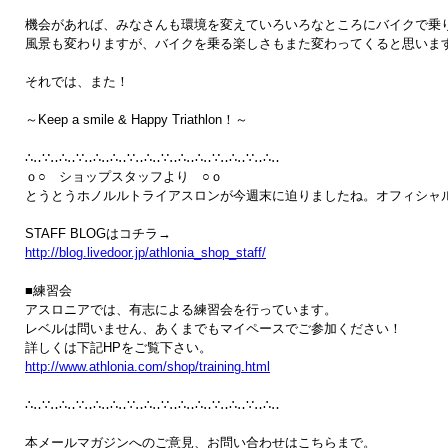
機会があれば、みなさんも環境を変えていろいろなところにバイクで乗り
風景も変わりますが、バイクを乗る楽しさもまた変わってくると思います
それでは、また！

～Keep a smile & Happy Triathlon！～

∴‥∵‥∴‥∵‥∴‥∴‥∵‥∴‥∵‥∴‥∴‥∵‥∴‥∵‥∴‥

ｏ○　ショップスタッフより　○ｏ

とうとうホノルルトライアスロンが今週末に迫りましたね。オフィシャル
http://blog.livedoor.jp/athlonia_shop_staff/
■練習会

アスロニアでは、有志による練習会を行っています。

レベルは問いません、あくまでもマイペースでご参加ください！

http://www.athlonia.com/shop/training.html
∴‥∵‥∴‥∵‥∴‥∴‥∵‥∴‥∵‥∴‥∴‥∵‥∴‥∵‥∴‥
