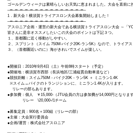
ゴールデンウィークは素晴らしいお天気に恵まれました。大会を直前に控え
─━─━─━─━─━─━─━─━─━─━─━─━─━─━─━─

1．新大会！横須賀トライアスロン大会募集開始しました！

─━─━─━─━─━─━─━─━─━─━─━─━─━─━─━─

アスロニア企画・運営の新大会である横須賀トライアスロン大会 ～「YOKO
皆さんに是非オススメしたいこの大会のポイントは下記３つ。

１、首都圏に近く移動がしやすい。

２、スプリント（スイム 750M-バイク20K-ラン5K）なので、トラ
３、（首都圏近いのに）海がきれいでスイムが楽しい。

●開催日：2010年9月4日（土）午前8時スタート（予定）

●開催地：横須賀市西部（長浜地区/三浦縦貫自動車道など）

●競技距離：スイム750M - バイク20K - ラン5K ＋ ミニラン1.4K

  ※スイム→バイクのトランジションに、ミニラン1.4Kが入ります。

    リレーの部もあります。

●参加費：個人　￥15,000-（JTU会員の方は参加費が14,000円となります
 　    　 リレー　\20,000-/1チーム

●募集定員：900名＋100組（リレーの部）

●主催：大会実行委員会

●企画/運営：株式会社アスロニア
