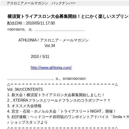
アスロニアメールマガジン バックナンバー
横須賀トライアスロン大会募集開始！とにかく楽しいスプリント大
配信日時：2010/05/11 17:00
○oo○oo○o。.o。...........................................

　　　ATHLONIA / アスロニア・メールマガジン

　　　　　　　　　　Vol.34

　　　　　　 2010 / 5/11

http://www.athlonia.com/
.......................................。o.。o○oo○oo○oo○

△＝＝＝＝＝＝＝＝＝＝＝＝＝＝＝＝＝＝＝＝＝＝＝＝＝＝＝＝△

Vol. 34のCONTENTS

1. 新大会！横須賀トライアスロン大会募集開始しました！

2．XTERRAフランスとツールドフランスのコラボツアー？？

3. オススメ大会情報

4. 宮古・石垣・ホノルル大会「トライアスリートNIGHT」開催！

5. 好評連載：ヘッドコーチ岩田聡のワンポイントアドバイス「Smile × Hap
♪ ショップスタッフより

△＝＝＝＝＝＝＝＝＝＝＝＝＝＝＝＝＝＝＝＝＝＝＝＝＝＝＝＝△
