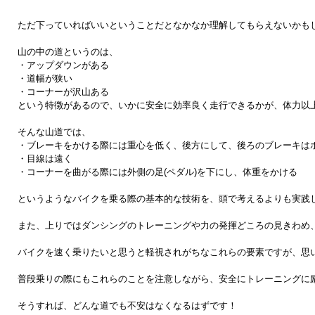
ただ下っていればいいということだとなかなか理解してもらえないかもし
山の中の道というのは、

・アップダウンがある

・道幅が狭い

・コーナーが沢山ある

という特徴があるので、いかに安全に効率良く走行できるかが、体力以上
そんな山道では、

・ブレーキをかける際には重心を低く、後方にして、後ろのブレーキはホ
・目線は遠く

・コーナーを曲がる際には外側の足(ペダル)を下にし、体重をかける

というようなバイクを乗る際の基本的な技術を、頭で考えるよりも実践し
また、上りではダンシングのトレーニングや力の発揮どころの見きわめ
バイクを速く乗りたいと思うと軽視されがちなこれらの要素ですが、思
普段乗りの際にもこれらのことを注意しながら、安全にトレーニングに励
そうすれば、どんな道でも不安はなくなるはずです！
