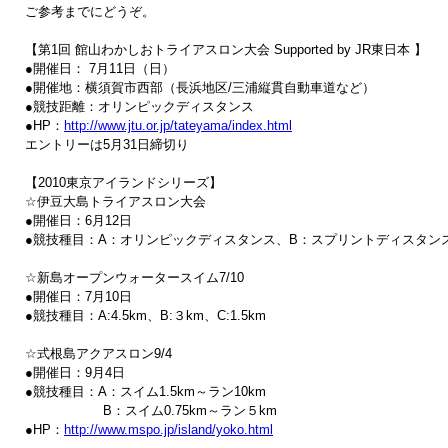
ご参考までにどうぞ。

【第1回 館山わかしおトライアスロン大会 Supported by JR東日本 】

●開催日： 7月11日（日）

●開催地：横須賀市西部（長浜地区/三浦縦貫自動車道など）

●競技距離：オリンピックディスタンス

●HP：
http://www.jtu.or.jp/tateyama/index.html
エントリーは5月31日締切り

【2010東京アイランドシリーズ】

☆伊豆大島トライアスロン大会

●開催日：6月12日　

●競技種目：A：オリンピックディスタンス、B：スプリントディスタンス
☆新島オープンウォータースイム7/10　

●開催日：7月10日

●競技種目：A:4.5km、B:３km、C:1.5km

☆式根島アクアスロン9/4　

●開催日：9月4日

●競技種目：A：スイム1.5km～ラン10km

　　　　　　B：スイム0.75km～ラン５km

●HP：
http://www.mspo.jp/island/yoko.html